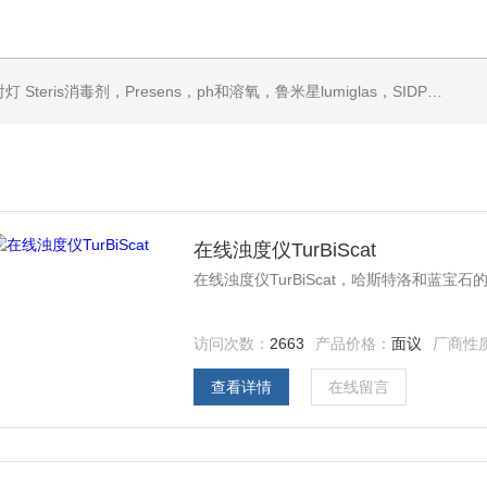
ris消毒剂，Presens，ph和溶氧，鲁米星lumiglas，SIDPH露点仪，进口气体分析仪
在线浊度仪TurBiScat
在线浊度仪TurBiScat，哈斯特洛和蓝
访问次数：
2663
产品价格：
面议
厂商性
查看详情
在线留言