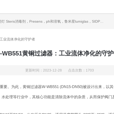
ris消毒剂，Presens，ph和溶氧，鲁米星lumiglas，SIDPH露点仪，进口气体分析仪
器：工业流体净化的守护者
-WB551黄铜过滤器：工业流体净化的守
更新时间：2023-12-28 点击次数：1703
。为此，黄铜过滤器W-WB551 (DN15-DN50)被设计出来
冶金、水处理等行业中，其核心功能是清除流体中的杂质，从而保护阀