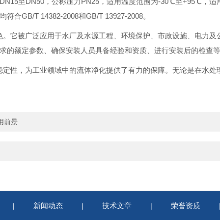
15至DN50，公称压力PN25，适用温度范围为-30℃至+95℃
14382-2008和GB/T 13927-2008。
常出色。它被广泛应用于水厂及水源工程、环境保护、市政设施、电力
求的额定参数、确保安装人员具备经验和资质、进行安装后的检查
稳定性，为工业领域中的流体净化提供了有力的保障。无论是在水处
用前景
新闻动态
技术文章
荣誉资质
|
|
|