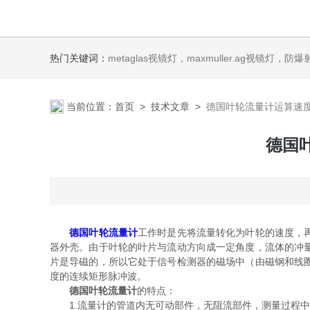
热门关键词：
metaglas视镜灯，maxmuller.ag视镜灯，防爆射灯 Ste
当前位置：
首页
>
技术文章
>
德国叶轮流量计运算速
德国
德国叶轮流量计
工作时是先将流量转化为叶轮的速度，
器外壳。由于叶轮的叶片与流动方向成一定角度，流体的冲
片是导磁的，所以它处于信号检测器的磁场中（由磁钢和线
度的连续矩形脉冲波。
德国叶轮流量计
的特点：
1.流量计的管道内无可动部件，无阻流部件，测量过程中