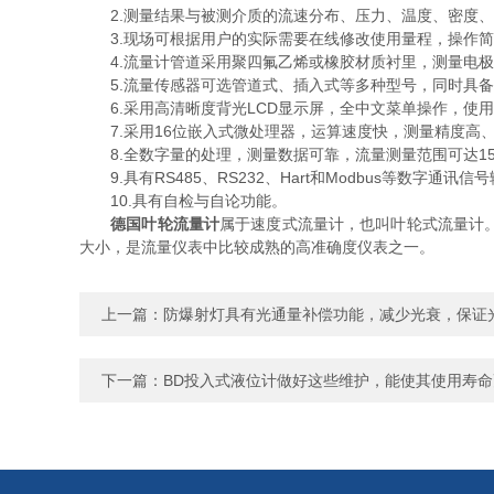
2.测量结果与被测介质的流速分布、压力、温度、密度、
3.现场可根据用户的实际需要在线修改使用量程，操作简
4.流量计管道采用聚四氟乙烯或橡胶材质衬里，测量电极采用
5.流量传感器可选管道式、插入式等多种型号，同时具备
6.采用高清晰度背光LCD显示屏，全中文菜单操作，使
7.采用16位嵌入式微处理器，运算速度快，测量精度高
8.全数字量的处理，测量数据可靠，流量测量范围可达150
9.具有RS485、RS232、Hart和Modbus等数字通讯信
10.具有自检与自论功能。
德国叶轮流量计
属于速度式流量计，也叫叶轮式流量计
大小，是流量仪表中比较成熟的高准确度仪表之一。
上一篇：
防爆射灯具有光通量补偿功能，减少光衰，保证
下一篇：
BD投入式液位计做好这些维护，能使其使用寿