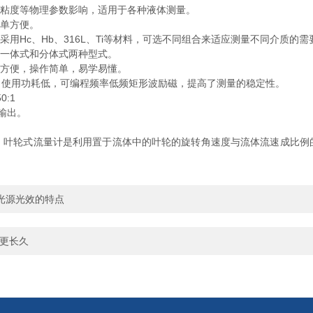
粘度等物理参数影响，适用于各种液体测量。
单方便。
Hc、Hb、316L、Ti等材料，可选不同组合来适应测量不同介质的需
一体式和分体式两种型式。
用方便，操作简单，易学易懂。
、使用功耗低，可编程频率低频矩形波励磁，提高了测量的稳定性。
:1
号输出。
。叶轮式流量计是利用置于流体中的叶轮的旋转角速度与流体流速成比例
光源光效的特点
命更长久