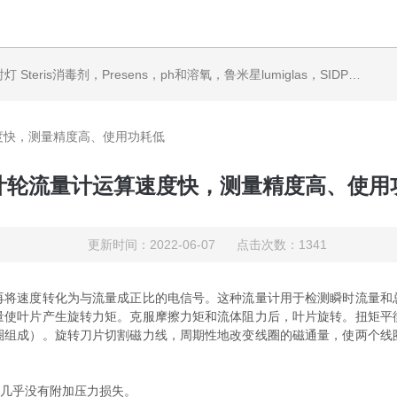
ris消毒剂，Presens，ph和溶氧，鲁米星lumiglas，SIDPH露点仪，进口气体分析仪
度快，测量精度高、使用功耗低
叶轮流量计运算速度快，测量精度高、使用
更新时间：2022-06-07 点击次数：1341
再将速度转化为与流量成正比的电信号。这种流量计用于检测瞬时流量和
量使叶片产生旋转力矩。克服摩擦力矩和流体阻力后，叶片旋转。扭矩平
圈组成）。旋转刀片切割磁力线，周期性地改变线圈的磁通量，使两个线
几乎没有附加压力损失。